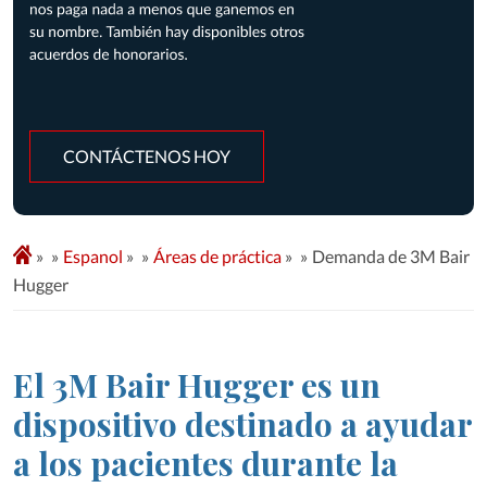
CONTÁCTENOS HOY
»
Espanol
»
Áreas de práctica
»
Demanda de 3M Bair
Hugger
El 3M Bair Hugger es un
dispositivo destinado a ayudar
a los pacientes durante la