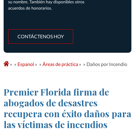
CONTÁCTENOS HOY
»
Espanol
»
Áreas de práctica
»
Daños por Incendio
Premier Florida firma de
abogados de desastres
recupera con éxito daños para
las víctimas de incendios